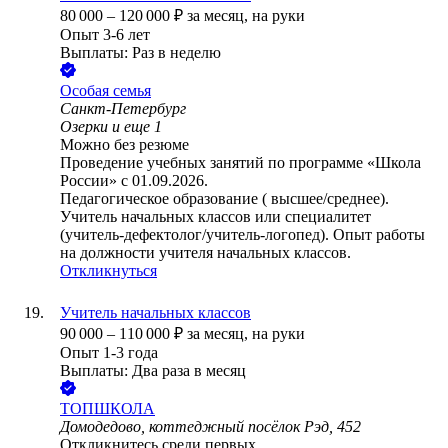
80 000
–
120 000
₽
за месяц,
на руки
Опыт 3-6 лет
Выплаты: Раз в неделю
Особая семья
Санкт-Петербург
Озерки
и еще
1
Можно без резюме
Проведение учебных занятий по программе «Школа
России» с 01.09.2026.
Педагогическое образование ( высшее/среднее).
Учитель начальных классов или специалитет
(учитель-дефектолог/учитель-логопед). Опыт работы
на должности учителя начальных классов.
Откликнуться
Учитель начальных классов
90 000
–
110 000
₽
за месяц,
на руки
Опыт 1-3 года
Выплаты: Два раза в месяц
ТОПШКОЛА
Домодедово, коттеджный посёлок Рэд, 452
Откликнитесь среди первых