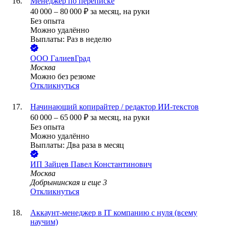
Менеджер по переписке
40 000
–
80 000
₽
за месяц,
на руки
Без опыта
Можно удалённо
Выплаты: Раз в неделю
ООО
ГалиевГрад
Москва
Можно без резюме
Откликнуться
Начинающий копирайтер / редактор ИИ-текстов
60 000
–
65 000
₽
за месяц,
на руки
Без опыта
Можно удалённо
Выплаты: Два раза в месяц
ИП
Зайцев Павел Константинович
Москва
Добрынинская
и еще
3
Откликнуться
Аккаунт-менеджер в IT компанию с нуля (всему
научим)