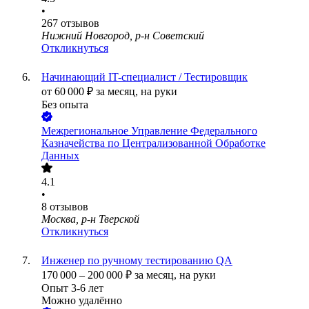
•
267
отзывов
Нижний Новгород, р-н Советский
Откликнуться
Начинающий IT-специалист / Тестировщик
от
60 000
₽
за месяц,
на руки
Без опыта
Межрегиональное Управление Федерального
Казначейства по Централизованной Обработке
Данных
4.1
•
8
отзывов
Москва, р-н Тверской
Откликнуться
Инженер по ручному тестированию QA
170 000
–
200 000
₽
за месяц,
на руки
Опыт 3-6 лет
Можно удалённо