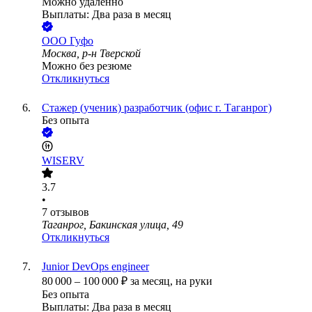
Можно удалённо
Выплаты: Два раза в месяц
ООО
Гуфо
Москва, р-н Тверской
Можно без резюме
Откликнуться
Стажер (ученик) разработчик (офис г. Таганрог)
Без опыта
WISERV
3.7
•
7
отзывов
Таганрог, Бакинская улица, 49
Откликнуться
Junior DevOps engineer
80 000
–
100 000
₽
за месяц,
на руки
Без опыта
Выплаты: Два раза в месяц