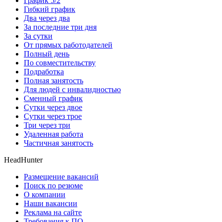
График 5/2
Гибкий график
Два через два
За последние три дня
За сутки
От прямых работодателей
Полный день
По совместительству
Подработка
Полная занятость
Для людей с инвалидностью
Сменный график
Сутки через двое
Сутки через трое
Три через три
Удаленная работа
Частичная занятость
HeadHunter
Размещение вакансий
Поиск по резюме
О компании
Наши вакансии
Реклама на сайте
Требования к ПО