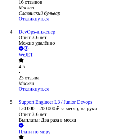
16
отзывов
Москва
Славянский бульвар
Откликнуться
DevOps-инженер
Опыт 3-6 лет
Можно удалённо
WeJET
4.5
•
23
отзыва
Москва
Откликнуться
Support Engineer L3 / Junior Devops
120 000
–
200 000
₽
за месяц,
на руки
Опыт 3-6 лет
Выплаты: Два раза в месяц
Плати по миру