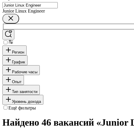
Junior Linux Engineer
Регион
График
Рабочие часы
Опыт
Тип занятости
Уровень дохода
Ещё фильтры
Найдено 46 вакансий
«Junior 