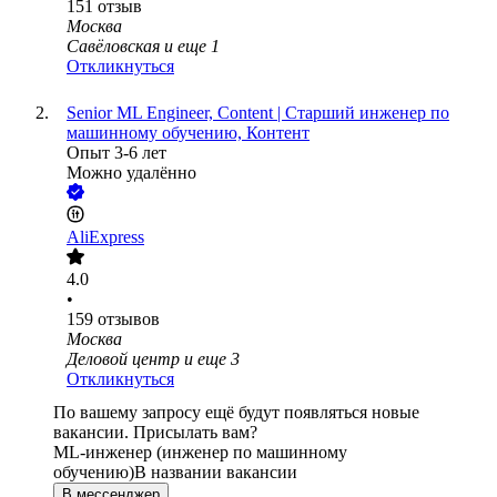
151
отзыв
Москва
Савёловская
и еще
1
Откликнуться
Senior ML Engineer, Content | Старший инженер по
машинному обучению, Контент
Опыт 3-6 лет
Можно удалённо
AliExpress
4.0
•
159
отзывов
Москва
Деловой центр
и еще
3
Откликнуться
По вашему запросу ещё будут появляться новые
вакансии. Присылать вам?
ML-инженер (инженер по машинному
обучению)
В названии вакансии
В мессенджер