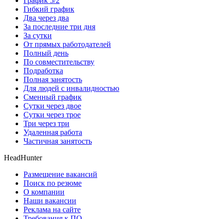
График 5/2
Гибкий график
Два через два
За последние три дня
За сутки
От прямых работодателей
Полный день
По совместительству
Подработка
Полная занятость
Для людей с инвалидностью
Сменный график
Сутки через двое
Сутки через трое
Три через три
Удаленная работа
Частичная занятость
HeadHunter
Размещение вакансий
Поиск по резюме
О компании
Наши вакансии
Реклама на сайте
Требования к ПО