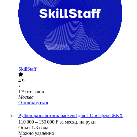
SkillStaff
4.9
•
179
отзывов
Москва
Откликнуться
Python-разработчик backend для ПО в сфере ЖКХ
110 000
–
150 000
₽
за месяц,
на руки
Опыт 1-3 года
Можно удалённо