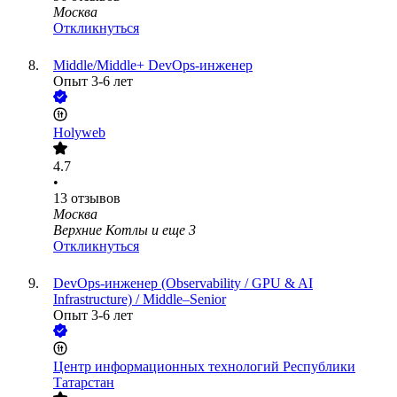
Москва
Откликнуться
Middle/Middle+ DevOps-инженер
Опыт 3-6 лет
Holyweb
4.7
•
13
отзывов
Москва
Верхние Котлы
и еще
3
Откликнуться
DevOps-инженер (Observability / GPU & AI
Infrastructure) / Middle–Senior
Опыт 3-6 лет
Центр информационных технологий Республики
Татарстан