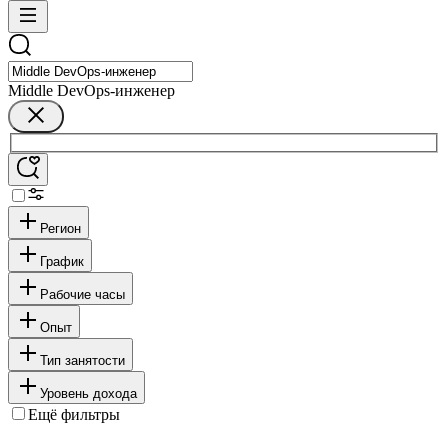
Middle DevOps-инженер
Регион
График
Рабочие часы
Опыт
Тип занятости
Уровень дохода
Ещё фильтры