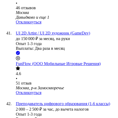
•
46
отзывов
Москва
Давыдково
и еще
1
Откликнуться
UI 2D Artist / UI 2D художник (GameDev)
до
150 000
₽
за месяц,
на руки
Опыт 1-3 года
Выплаты: Два раза в месяц
FunFlow (ООО Мобильные Игровые Решения)
4.6
•
51
отзыв
Москва, р-н Замоскворечье
Откликнуться
Преподаватель цифрового образования (1-6 классы)
2 000
–
2 500
₽
за час,
до вычета налогов
Опыт 1-3 года