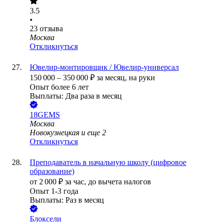
3.5
•
23
отзыва
Москва
Откликнуться
Ювелир-монтировщик / Ювелир-универсал
150 000
–
350 000
₽
за месяц,
на руки
Опыт более 6 лет
Выплаты: Два раза в месяц
18GEMS
Москва
Новокузнецкая
и еще
2
Откликнуться
Преподаватель в начальную школу (цифровое
образование)
от
2 000
₽
за час,
до вычета налогов
Опыт 1-3 года
Выплаты: Раз в месяц
Блоксели