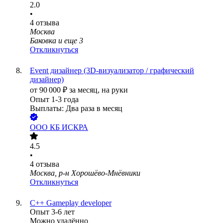
2.0
•
4
отзыва
Москва
Баковка
и еще
3
Откликнуться
Event дизайнер (3D-визуализатор / графический
дизайнер)
от
90 000
₽
за месяц,
на руки
Опыт 1-3 года
Выплаты: Два раза в месяц
ООО
КБ ИСКРА
4.5
•
4
отзыва
Москва, р-н Хорошёво-Мнёвники
Откликнуться
С++ Gameplay developer
Опыт 3-6 лет
Можно удалённо