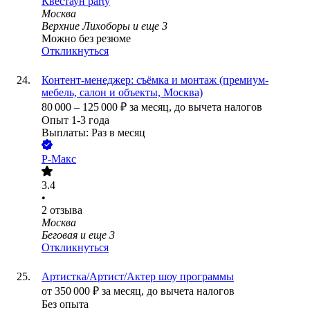
Квестаун party
Москва
Верхние Лихоборы
и еще
3
Можно без резюме
Откликнуться
Контент-менеджер: съёмка и монтаж (премиум-
мебель, салон и объекты, Москва)
80 000
–
125 000
₽
за месяц,
до вычета налогов
Опыт 1-3 года
Выплаты: Раз в месяц
Р-Макс
3.4
•
2
отзыва
Москва
Беговая
и еще
3
Откликнуться
Артистка/Артист/Актер шоу программы
от
350 000
₽
за месяц,
до вычета налогов
Без опыта