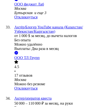
ООО
фиджит Лаб
Москва
Бутырская
и еще
3
Откликнуться
Актёр/Блогер YouTube канала (Казахстан/
Узбекистан/Кыргызстан)
от
1 000
$
за месяц,
до вычета налогов
Без опыта
Можно удалённо
Выплаты: Два раза в месяц
ООО
ТЛ Групп
4.5
•
17
отзывов
Москва
Можно без резюме
Откликнуться
Актер/оператор квеста
50 000
–
110 000
₽
за месяц,
на руки