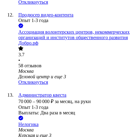
Откликнуться
Продюсер видео-контента
Опыт 1-3 года
Ассоциация волонтерских центров, некоммерческих
организаций и институтов общественного развития
Добро.рф
3.7
•
58
отзывов
Москва
Деловой центр
и еще
3
Откликнуться
Администратор квеста
70 000
–
90 000
₽
за месяц,
на руки
Опыт 1-3 года
Выплаты: Два раза в месяц
Нелогика
Москва
Курская
и еще
3