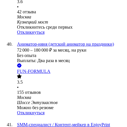
3.6
•
42
отзыва
Москва
Кузнецкий мост
Откликнитесь среди первых
Откликнуться
Аниматор-няня (детский аниматор на праздники)
72 000
–
180 000
₽
за месяц,
на руки
Без опыта
Выплаты: Два раза в месяц
FUN-FORMULA
3.5
•
155
отзывов
Москва
Шоссе Энтузиастов
Можно без резюме
Откликнуться
SMM-специалист / Контент-мейкер в EnjoyPrint