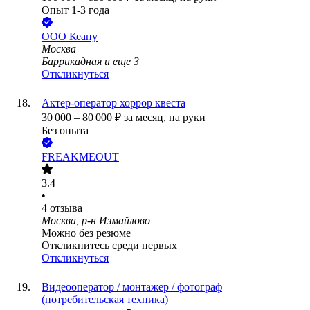
Опыт 1-3 года
ООО
Кеану
Москва
Баррикадная
и еще
3
Откликнуться
Актер-оператор хоррор квеста
30 000
–
80 000
₽
за месяц,
на руки
Без опыта
FREAKMEOUT
3.4
•
4
отзыва
Москва, р-н Измайлово
Можно без резюме
Откликнитесь среди первых
Откликнуться
Видеооператор / монтажер / фотограф
(потребительская техника)