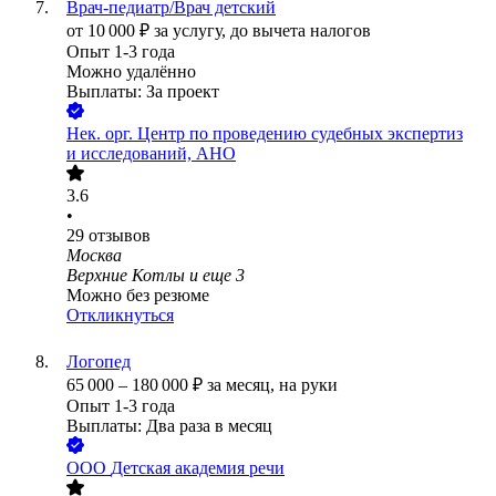
Врач-педиатр/Врач детский
от
10 000
₽
за услугу,
до вычета налогов
Опыт 1-3 года
Можно удалённо
Выплаты: За проект
Нек. орг.
Центр по проведению судебных экспертиз
и исследований, АНО
3.6
•
29
отзывов
Москва
Верхние Котлы
и еще
3
Можно без резюме
Откликнуться
Логопед
65 000
–
180 000
₽
за месяц,
на руки
Опыт 1-3 года
Выплаты: Два раза в месяц
ООО
Детская академия речи