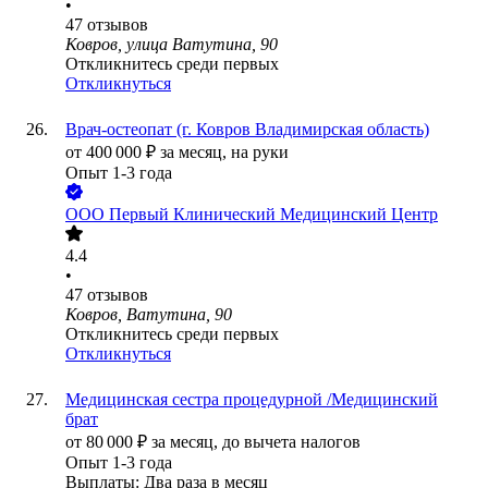
•
47
отзывов
Ковров, улица Ватутина, 90
Откликнитесь среди первых
Откликнуться
Врач-остеопат (г. Ковров Владимирская область)
от
400 000
₽
за месяц,
на руки
Опыт 1-3 года
ООО
Первый Клинический Медицинский Центр
4.4
•
47
отзывов
Ковров, Ватутина, 90
Откликнитесь среди первых
Откликнуться
Медицинская сестра процедурной /Медицинский
брат
от
80 000
₽
за месяц,
до вычета налогов
Опыт 1-3 года
Выплаты: Два раза в месяц