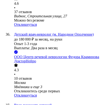
4.6
•
37
отзывов
Видное, Строительная улица, 27
Можно без резюме
Откликнуться
Детский врач-невролог (м. Народное Ополчение)
до
180 000
₽
за месяц,
на руки
Опыт 1-3 года
Выплаты: Два раза в месяц
ООО
Центр речевой неврологии Федора Краминова
ДокторНейро
4.3
•
10
отзывов
Москва
Мнёвники
и еще
3
Откликнитесь среди первых
Откликнуться