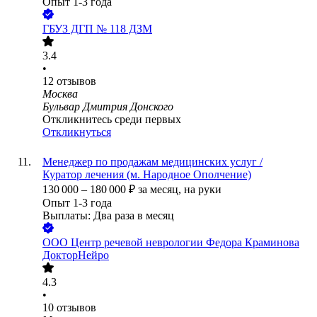
Опыт 1-3 года
ГБУЗ ДГП № 118 ДЗМ
3.4
•
12
отзывов
Москва
Бульвар Дмитрия Донского
Откликнитесь среди первых
Откликнуться
Менеджер по продажам медицинских услуг /
Куратор лечения (м. Народное Ополчение)
130 000
–
180 000
₽
за месяц,
на руки
Опыт 1-3 года
Выплаты: Два раза в месяц
ООО
Центр речевой неврологии Федора Краминова
ДокторНейро
4.3
•
10
отзывов