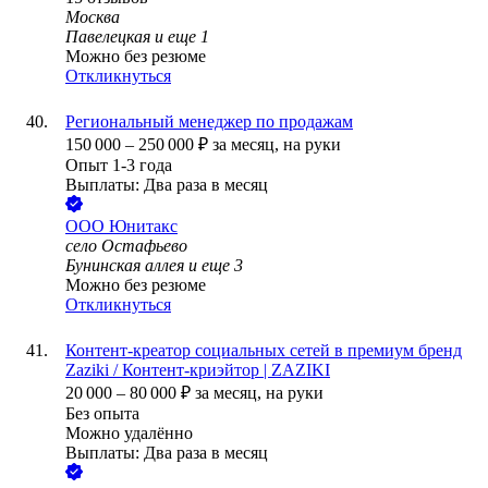
Москва
Павелецкая
и еще
1
Можно без резюме
Откликнуться
Региональный менеджер по продажам
150 000
–
250 000
₽
за месяц,
на руки
Опыт 1-3 года
Выплаты: Два раза в месяц
ООО
Юнитакс
село Остафьево
Бунинская аллея
и еще
3
Можно без резюме
Откликнуться
Контент-креатор социальных сетей в премиум бренд
Zaziki / Контент-криэйтор | ZAZIKI
20 000
–
80 000
₽
за месяц,
на руки
Без опыта
Можно удалённо
Выплаты: Два раза в месяц