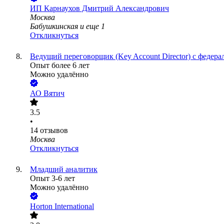
ИП
Карнаухов Дмитрий Александрович
Москва
Бабушкинская
и еще
1
Откликнуться
Ведущий переговорщик (Key Account Director) с федер
Опыт более 6 лет
Можно удалённо
АО
Вятич
3.5
•
14
отзывов
Москва
Откликнуться
Младший аналитик
Опыт 3-6 лет
Можно удалённо
Horton International