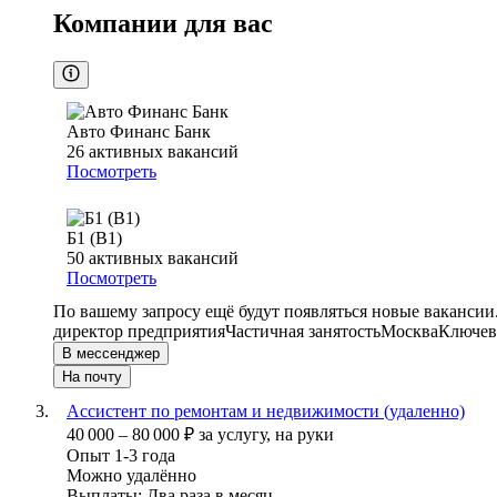
Компании для вас
Авто Финанс Банк
26
активных вакансий
Посмотреть
Б1 (B1)
50
активных вакансий
Посмотреть
По вашему запросу ещё будут появляться новые вакансии
директор предприятия
Частичная занятость
Москва
Ключевы
В мессенджер
На почту
Ассистент по ремонтам и недвижимости (удаленно)
40 000
–
80 000
₽
за услугу,
на руки
Опыт 1-3 года
Можно удалённо
Выплаты: Два раза в месяц