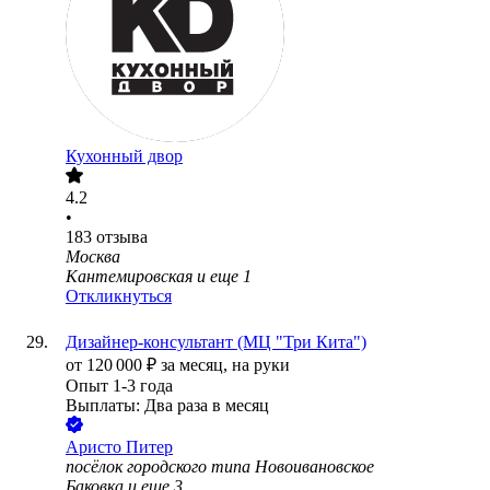
Кухонный двор
4.2
•
183
отзыва
Москва
Кантемировская
и еще
1
Откликнуться
Дизайнер-консультант (МЦ "Три Кита")
от
120 000
₽
за месяц,
на руки
Опыт 1-3 года
Выплаты: Два раза в месяц
Аристо Питер
посёлок городского типа Новоивановское
Баковка
и еще
3