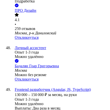
Подработка
ПРО Дизайн
4.1
•
259
отзывов
Москва, р-н Даниловский
Откликнуться
Личный ассистент
Опыт 1-3 года
Можно удалённо
Бадалян Гоар Григорьевна
Москва
Можно без резюме
Откликнуться
Frontend разработчик (Angular, JS, TypeScript)
130 000
–
150 000
₽
за месяц,
на руки
Опыт 1-3 года
Можно удалённо
Выплаты: Два раза в месяц