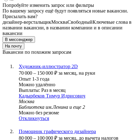
Попробуйте изменить запрос или фильтры
По вашему запросу ещё будут появляться новые вакансии.
Присылать вам?
дизайнер-верстальщик
Москва
Свободный
Ключевые слова в
названии вакансии, в названии компании и в описании
вакансии
В мессенджер
На почту
Вакансии по похожим запросам
Художник-иллюстратор 2D
70 000
–
150 000
₽
за месяц,
на руки
Опыт 1-3 года
Можно удалённо
Выплаты: Раз в месяц
Кадырбеков Тимур Идрисович
Москва
Библиотека им.Ленина
и еще
2
Можно без резюме
Откликнуться
Помощник графического дизайнера
80 000
–
100 000
₽
за месяц,
до вычета налогов