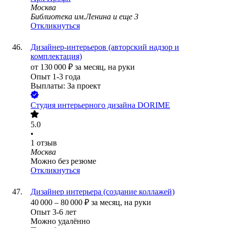
Москва
Библиотека им.Ленина
и еще
3
Откликнуться
Дизайнер-интерьеров (авторский надзор и
комплектация)
от
130 000
₽
за месяц,
на руки
Опыт 1-3 года
Выплаты: За проект
Студия интерьерного дизайна DORIME
5.0
•
1
отзыв
Москва
Можно без резюме
Откликнуться
Дизайнер интерьера (создание коллажей)
40 000
–
80 000
₽
за месяц,
на руки
Опыт 3-6 лет
Можно удалённо