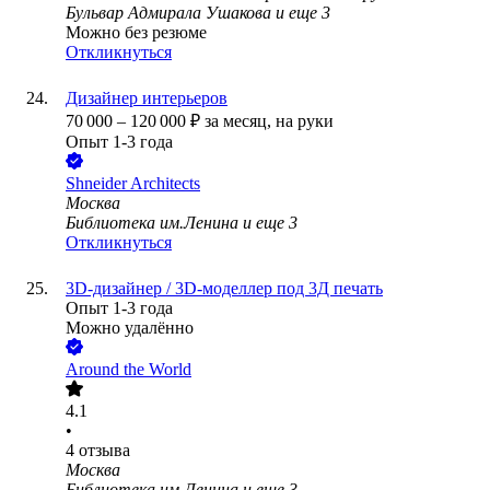
Бульвар Адмирала Ушакова
и еще
3
Можно без резюме
Откликнуться
Дизайнер интерьеров
70 000
–
120 000
₽
за месяц,
на руки
Опыт 1-3 года
Shneider Architects
Москва
Библиотека им.Ленина
и еще
3
Откликнуться
3D-дизайнер / 3D-моделлер под 3Д печать
Опыт 1-3 года
Можно удалённо
Around the World
4.1
•
4
отзыва
Москва
Библиотека им.Ленина
и еще
3