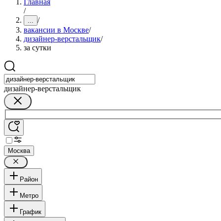
Главная
/
/
...
вакансии в Москве
/
дизайнер-верстальщик
/
за сутки
дизайнер-верстальщик
Москва
Район
Метро
График