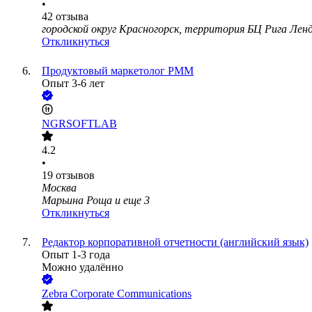
•
42
отзыва
городской округ Красногорск, территория БЦ Рига Ленд
Откликнуться
Продуктовый маркетолог PMM
Опыт 3-6 лет
NGRSOFTLAB
4.2
•
19
отзывов
Москва
Марьина Роща
и еще
3
Откликнуться
Редактор корпоративной отчетности (английский язык)
Опыт 1-3 года
Можно удалённо
Zebra Corporate Communications