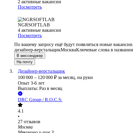
2
активные вакансии
Посмотреть
NGRSOFTLAB
4
активные вакансии
Посмотреть
По вашему запросу ещё будут появляться новые вакансии
дизайнер-верстальщик
Москва
Ключевые слова в названии
В мессенджер
На почту
Дизайнер-верстальщик
100 000
–
120 000
₽
за месяц,
на руки
Опыт 3-6 лет
Выплаты: Раз в месяц
DRC Group / R.O.C.S.
4.1
•
27
отзывов
Москва
Мякинино
и еще
3