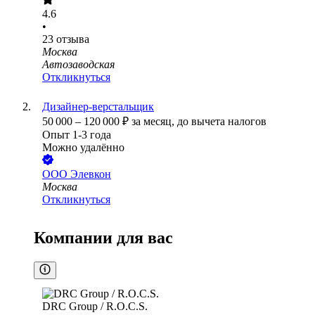
4.6
•
23
отзыва
Москва
Автозаводская
Откликнуться
Дизайнер-верстальщик
50 000
–
120 000
₽
за месяц,
до вычета налогов
Опыт 1-3 года
Можно удалённо
ООО
Элевкон
Москва
Откликнуться
Компании для вас
DRC Group / R.O.C.S.