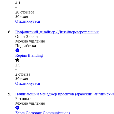
4.1
•
20
отзывов
Москва
Откликнуться
Графический дизайнер / Дизайнер-верстальщик
Опыт 3-6 лет
Можно удалённо
Подработка
Repina Branding
2.5
•
2
отзыва
Москва
Откликнуться
Начинающий менеджер проектов (арабский, английский
Без опыта
Можно удалённо
Zebra Corporate Communications