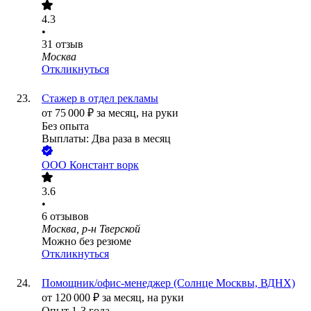
4.3
•
31
отзыв
Москва
Откликнуться
Стажер в отдел рекламы
от
75 000
₽
за месяц,
на руки
Без опыта
Выплаты: Два раза в месяц
ООО
Констант ворк
3.6
•
6
отзывов
Москва, р-н Тверской
Можно без резюме
Откликнуться
Помощник/офис-менеджер (Солнце Москвы, ВДНХ)
от
120 000
₽
за месяц,
на руки
Опыт 1-3 года