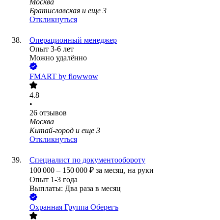
Москва
Братиславская
и еще
3
Откликнуться
Операционный менеджер
Опыт 3-6 лет
Можно удалённо
FMART by flowwow
4.8
•
26
отзывов
Москва
Китай-город
и еще
3
Откликнуться
Специалист по документообороту
100 000
–
150 000
₽
за месяц,
на руки
Опыт 1-3 года
Выплаты: Два раза в месяц
Охранная Группа Оберегъ