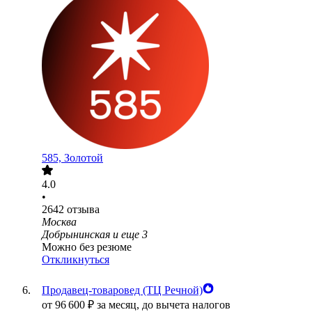
585, Золотой
4.0
•
2642
отзыва
Москва
Добрынинская
и еще
3
Можно без резюме
Откликнуться
Продавец-товаровед (ТЦ Речной)
от
96 600
₽
за месяц,
до вычета налогов