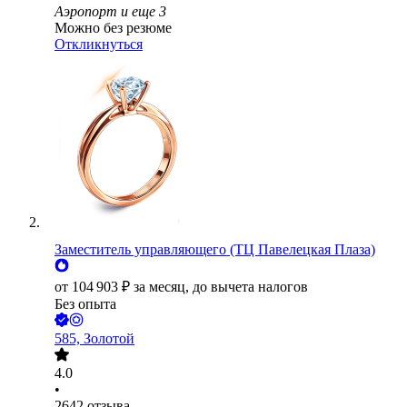
Аэропорт
и еще
3
Можно без резюме
Откликнуться
Заместитель управляющего (ТЦ Павелецкая Плаза)
от
104 903
₽
за месяц,
до вычета налогов
Без опыта
585, Золотой
4.0
•
2642
отзыва