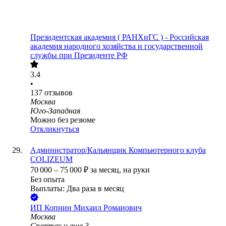
Президентская академия ( РАНХиГС ) - Российская
академия народного хозяйства и государственной
службы при Президенте РФ
3.4
•
137
отзывов
Москва
Юго-Западная
Можно без резюме
Откликнуться
Администратор/Кальянщик Компьютерного клуба
COLIZEUM
70 000
–
75 000
₽
за месяц,
на руки
Без опыта
Выплаты: Два раза в месяц
ИП
Копнин Михаил Романович
Москва
Спартак
и еще
3