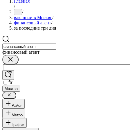
Главная
/
/
...
вакансии в Москве
/
финансовый агент
/
за последние три дня
финансовый агент
Москва
Район
Метро
График