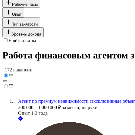
Рабочие часы
Опыт
Тип занятости
Уровень дохода
Ещё фильтры
Работа финансовым агентом з
, 172 вакансии
Агент по премиум недвижимости (эксклюзивные объек
200 000
–
1 000 000
₽
за месяц,
на руки
Опыт 1-3 года