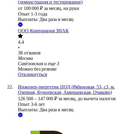
(демонстрация и тестирование)
от
100 000
₽
за месяц,
на руки
Опыт 1-3 года
Выплаты: Два раза в месяц
ООО
Корпорация ЗНАК
4.4
•
38
отзывов
Москва
Савёловская
и еще
3
Можно без резюме
Откликнуться
Инженер-энергетик ЦОД (Рябиновая, 53, с3, м.
Озерная, Кунцевская, Аминьевская, Очаково)
126 500
–
147 000
₽
за месяц,
до вычета налогов
Опыт 3-6 лет
Выплаты: Два раза в месяц