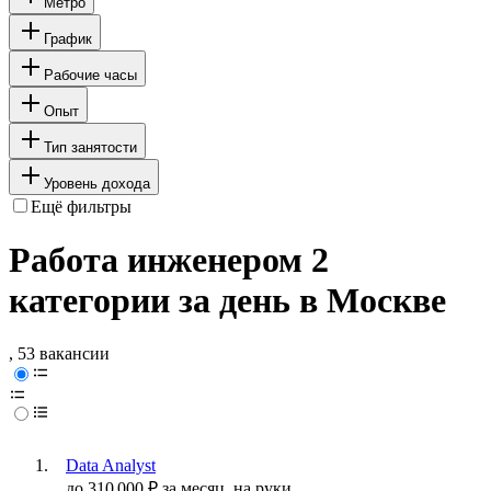
Метро
График
Рабочие часы
Опыт
Тип занятости
Уровень дохода
Ещё фильтры
Работа инженером 2
категории за день в Москве
, 53 вакансии
Data Analyst
до
310 000
₽
за месяц,
на руки