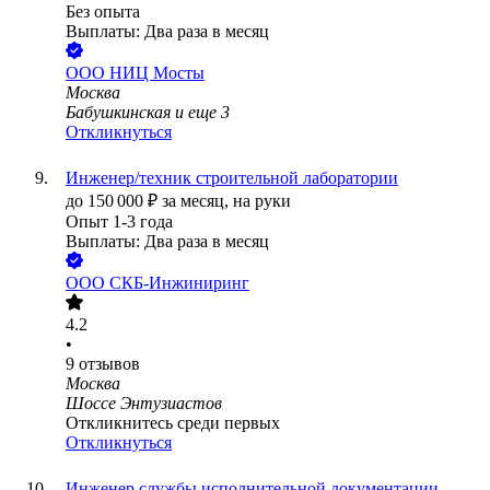
Без опыта
Выплаты: Два раза в месяц
ООО
НИЦ Мосты
Москва
Бабушкинская
и еще
3
Откликнуться
Инженер/техник строительной лаборатории
до
150 000
₽
за месяц,
на руки
Опыт 1-3 года
Выплаты: Два раза в месяц
ООО
СКБ-Инжиниринг
4.2
•
9
отзывов
Москва
Шоссе Энтузиастов
Откликнитесь среди первых
Откликнуться
Инженер службы исполнительной документации