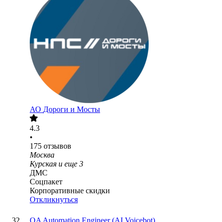
АО
Дороги и Мосты
4.3
•
175
отзывов
Москва
Курская
и еще
3
ДМС
Соцпакет
Корпоративные скидки
Откликнуться
QA Automation Engineer (AI Voicebot)