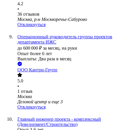
4.2
•
36
отзывов
Москва, р-н Москворечье-Сабурово
Откликнуться
Операционный руководитель группы проектов
департамента ИЖС
до
600 000
₽
за месяц,
на руки
Опыт более 6 лет
Выплаты: Два раза в месяц
ООО
Кантри-Групп
5.0
•
1
отзыв
Москва
Деловой центр
и еще
3
Откликнуться
Главный инженер проекта - комплексный
(Девелопмент/Строительство)
Опыт 3-6 лет