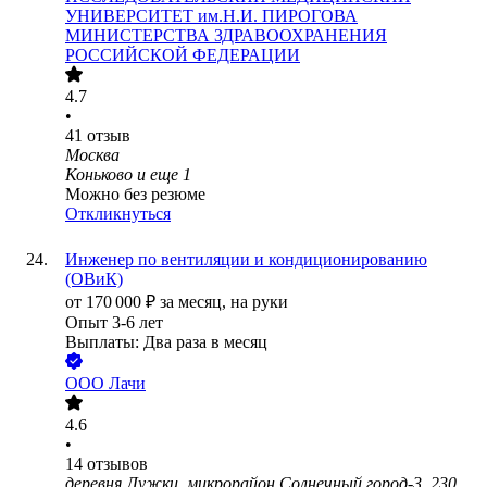
УНИВЕРСИТЕТ им.Н.И. ПИРОГОВА
МИНИСТЕРСТВА ЗДРАВООХРАНЕНИЯ
РОССИЙСКОЙ ФЕДЕРАЦИИ
4.7
•
41
отзыв
Москва
Коньково
и еще
1
Можно без резюме
Откликнуться
Инженер по вентиляции и кондиционированию
(ОВиК)
от
170 000
₽
за месяц,
на руки
Опыт 3-6 лет
Выплаты: Два раза в месяц
ООО
Лачи
4.6
•
14
отзывов
деревня Лужки, микрорайон Солнечный город-3, 230