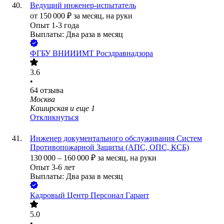
Ведущий инженер-испытатель
от
150 000
₽
за месяц,
на руки
Опыт 1-3 года
Выплаты: Два раза в месяц
ФГБУ ВНИИИМТ Росздравнадзора
3.6
•
64
отзыва
Москва
Каширская
и еще
1
Откликнуться
Инженер документального обслуживания Систем
Противопожарной Защиты (АПС, ОПС, КСБ)
130 000
–
160 000
₽
за месяц,
на руки
Опыт 3-6 лет
Выплаты: Два раза в месяц
Кадровый Центр Персонал Гарант
5.0
•