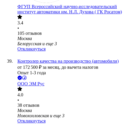
ФГУП Всероссийский научно-исследовательский
институт автоматики им. Н.Л. Духова ( ГК Росатом)
3.4
•
105
отзывов
Москва
Белорусская
и еще
3
Откликнуться
Контролер качества на производство (автомобили)
от
172 500
₽
за месяц,
до вычета налогов
Опыт 1-3 года
ООО
ЭМ Рус
4.0
•
38
отзывов
Москва
Новохохловская
и еще
3
Откликнуться