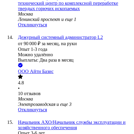
технический центр по комплексной переработке
твердых горючих ископаемых
Москва
Ленинский проспект
и еще
1
Откликнуться
Дежурный системный администратор L2
от
90 000
₽
за месяц,
на руки
Опыт 1-3 года
Можно удалённо
Выплаты: Два раза в месяц
ООО
Айти Базис
4.8
•
10
отзывов
Москва
Электрозаводская
и еще
3
Откликнуться
Начальник АХО/Начальник службы эксплуатации и
хозяйственного обеспечения
Опыт 3-6 лет