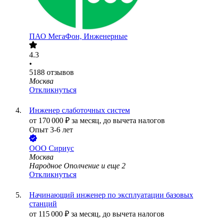
ПАО
МегаФон, Инженерные
4.3
•
5188
отзывов
Москва
Откликнуться
Инженер слаботочных систем
от
170 000
₽
за месяц,
до вычета налогов
Опыт 3-6 лет
ООО
Сириус
Москва
Народное Ополчение
и еще
2
Откликнуться
Начинающий инженер по эксплуатации базовых
станций
от
115 000
₽
за месяц,
до вычета налогов