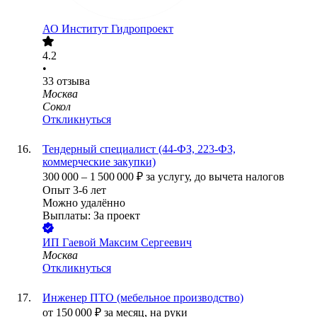
АО
Институт Гидропроект
4.2
•
33
отзыва
Москва
Сокол
Откликнуться
Тендерный специалист (44-ФЗ, 223-ФЗ,
коммерческие закупки)
300 000
–
1 500 000
₽
за услугу,
до вычета налогов
Опыт 3-6 лет
Можно удалённо
Выплаты: За проект
ИП
Гаевой Максим Сергеевич
Москва
Откликнуться
Инженер ПТО (мебельное производство)
от
150 000
₽
за месяц,
на руки