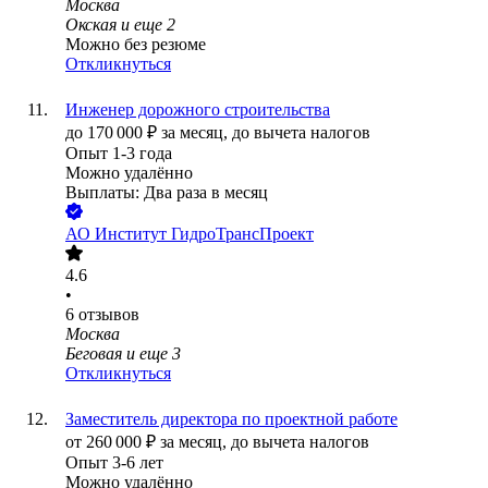
Москва
Окская
и еще
2
Можно без резюме
Откликнуться
Инженер дорожного строительства
до
170 000
₽
за месяц,
до вычета налогов
Опыт 1-3 года
Можно удалённо
Выплаты: Два раза в месяц
АО
Институт ГидроТрансПроект
4.6
•
6
отзывов
Москва
Беговая
и еще
3
Откликнуться
Заместитель директора по проектной работе
от
260 000
₽
за месяц,
до вычета налогов
Опыт 3-6 лет
Можно удалённо