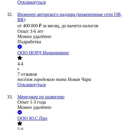
Откликнуться
Инженер авторского надзора (инженерные сети ОВ,
ВК)
от
400 000
₽
за месяц,
до вычета налогов
Опыт 3-6 лет
Можно удалённо
Подработка
ООО
НОРД Инжиниринг
4.4
•
7
отзывов
посёлок городского типа Новая Чара
Откликнуться
Менеджер по развитию
Опыт 1-3 года
Можно удалённо
ООО
Ю.С.Про
5.0