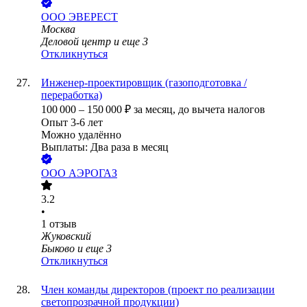
ООО
ЭВЕРЕСТ
Москва
Деловой центр
и еще
3
Откликнуться
Инженер-проектировщик (газоподготовка /
переработка)
100 000
–
150 000
₽
за месяц,
до вычета налогов
Опыт 3-6 лет
Можно удалённо
Выплаты: Два раза в месяц
ООО
АЭРОГАЗ
3.2
•
1
отзыв
Жуковский
Быково
и еще
3
Откликнуться
Член команды директоров (проект по реализации
светопрозрачной продукции)