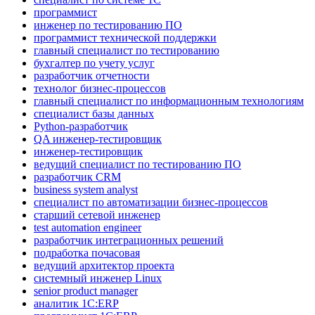
программист
инженер по тестированию ПО
программист технической поддержки
главный специалист по тестированию
бухгалтер по учету услуг
разработчик отчетности
технолог бизнес-процессов
главный специалист по информационным технологиям
специалист базы данных
Python-разработчик
QA инженер-тестировщик
инженер-тестировщик
ведущий специалист по тестированию ПО
разработчик CRM
business system analyst
специалист по автоматизации бизнес-процессов
старший сетевой инженер
test automation engineer
разработчик интеграционных решений
подработка почасовая
ведущий архитектор проекта
системный инженер Linux
senior product manager
аналитик 1С:ERP