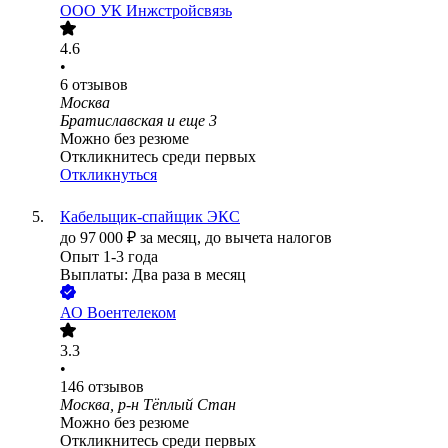
ООО
УК Инжстройсвязь
4.6
•
6
отзывов
Москва
Братиславская
и еще
3
Можно без резюме
Откликнитесь среди первых
Откликнуться
Кабельщик-спайщик ЭКС
до
97 000
₽
за месяц,
до вычета налогов
Опыт 1-3 года
Выплаты: Два раза в месяц
АО
Воентелеком
3.3
•
146
отзывов
Москва, р-н Тёплый Стан
Можно без резюме
Откликнитесь среди первых