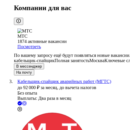
Компании для вас
МТС
1874
активные вакансии
Посмотреть
По вашему запросу ещё будут появляться новые вакансии
кабельщик-спайщик
Полная занятость
Москва
Ключевые сл
В мессенджер
На почту
Кабельщик-спайщик аварийных работ (МГТС)
до
92 000
₽
за месяц,
до вычета налогов
Без опыта
Выплаты: Два раза в месяц