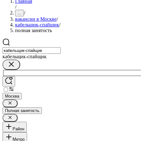
Главная
/
/
...
вакансии в Москве
/
кабельщик-спайщик
/
полная занятость
кабельщик-спайщик
Москва
Полная занятость
Район
Метро