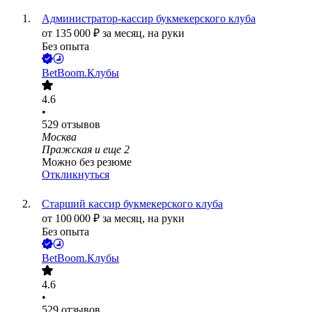
Администратор-кассир букмекерского клуба
от
135 000
₽
за месяц,
на руки
Без опыта
BetBoom.Клубы
4.6
•
529
отзывов
Москва
Пражская
и еще
2
Можно без резюме
Откликнуться
Старший кассир букмекерского клуба
от
100 000
₽
за месяц,
на руки
Без опыта
BetBoom.Клубы
4.6
•
529
отзывов