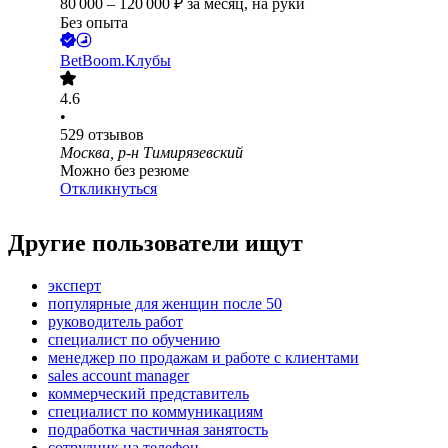
80 000
–
120 000
₽
за месяц,
на руки
Без опыта
BetBoom.Клубы
4.6
•
529
отзывов
Москва, р-н Тимирязевский
Можно без резюме
Откликнуться
Другие пользователи ищут
эксперт
популярные для женщин после 50
руководитель работ
специалист по обучению
менеджер по продажам и работе с клиентами
sales account manager
коммерческий представитель
специалист по коммуникациям
подработка частичная занятость
сотрудник на телефон