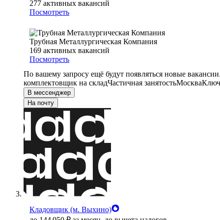
277
активных вакансий
Посмотреть
Трубная Металлургическая Компания
169
активных вакансий
Посмотреть
По вашему запросу ещё будут появляться новые вакансии
комплектовщик на склад
Частичная занятость
Москва
Ключ
В мессенджер
На почту
Кладовщик (м. Выхино)
до
144 050
₽
за месяц,
до вычета налогов