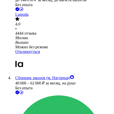
Без опыта
Lamoda
4.0
•
4444
отзыва
Москва
Выхино
Можно без резюме
Откликнуться
Сборщик заказов (м. Нагорная)
40 000
–
62 000
₽
за месяц,
на руки
Без опыта