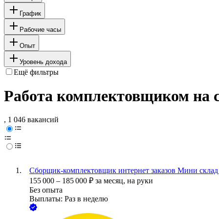
График
Рабочие часы
Опыт
Уровень дохода
Ещё фильтры
Работа комплектовщиком на с
, 1 046 вакансий
Сборщик-комплектовщик интернет заказов Мини склад
155 000
–
185 000
₽
за месяц,
на руки
Без опыта
Выплаты: Раз в неделю