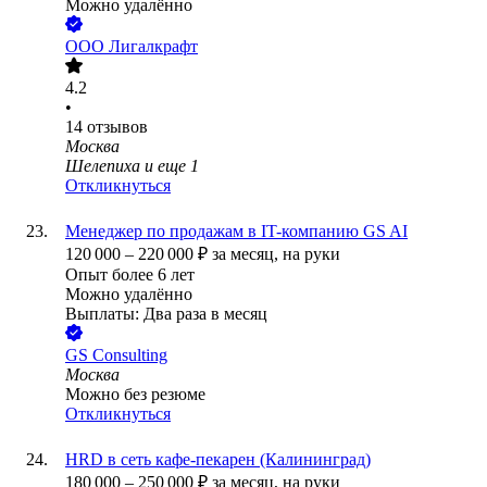
Можно удалённо
ООО
Лигалкрафт
4.2
•
14
отзывов
Москва
Шелепиха
и еще
1
Откликнуться
Менеджер по продажам в IT-компанию GS AI
120 000
–
220 000
₽
за месяц,
на руки
Опыт более 6 лет
Можно удалённо
Выплаты: Два раза в месяц
GS Consulting
Москва
Можно без резюме
Откликнуться
HRD в сеть кафе-пекарен (Калининград)
180 000
–
250 000
₽
за месяц,
на руки