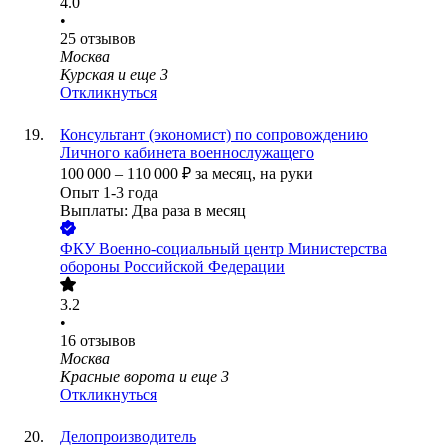
4.0
•
25
отзывов
Москва
Курская
и еще
3
Откликнуться
Консультант (экономист) по сопровождению
Личного кабинета военнослужащего
100 000
–
110 000
₽
за месяц,
на руки
Опыт 1-3 года
Выплаты: Два раза в месяц
ФКУ Военно-социальный центр Министерства
обороны Российской Федерации
3.2
•
16
отзывов
Москва
Красные ворота
и еще
3
Откликнуться
Делопроизводитель