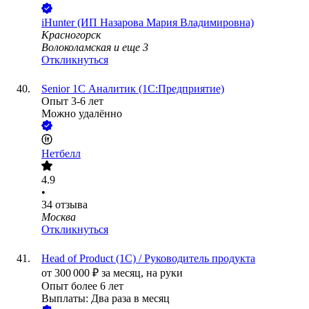
iHunter (ИП Назарова Мария Владимировна)
Красногорск
Волоколамская
и еще
3
Откликнуться
Senior 1С Аналитик (1С:Предприятие)
Опыт 3-6 лет
Можно удалённо
Нетбелл
4.9
•
34
отзыва
Москва
Откликнуться
Head of Product (1С) / Руководитель продукта
от
300 000
₽
за месяц,
на руки
Опыт более 6 лет
Выплаты: Два раза в месяц