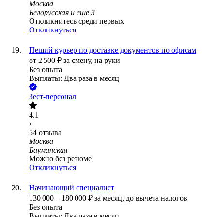
Москва
Белорусская
и еще
3
Откликнитесь среди первых
Откликнуться
Пеший курьер по доставке документов по офисам
от
2 500
₽
за смену,
на руки
Без опыта
Выплаты: Два раза в месяц
Зест-персонал
4.1
•
54
отзыва
Москва
Бауманская
Можно без резюме
Откликнуться
Начинающий специалист
130 000
–
180 000
₽
за месяц,
до вычета налогов
Без опыта
Выплаты: Два раза в месяц