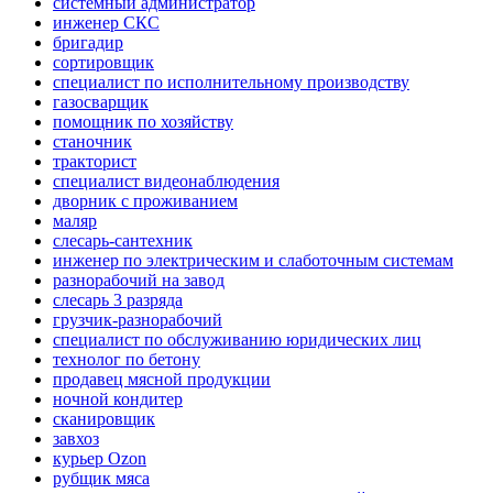
системный администратор
инженер СКС
бригадир
сортировщик
специалист по исполнительному производству
газосварщик
помощник по хозяйству
станочник
тракторист
специалист видеонаблюдения
дворник с проживанием
маляр
слесарь-сантехник
инженер по электрическим и слаботочным системам
разнорабочий на завод
слесарь 3 разряда
грузчик-разнорабочий
специалист по обслуживанию юридических лиц
технолог по бетону
продавец мясной продукции
ночной кондитер
сканировщик
завхоз
курьер Ozon
рубщик мяса