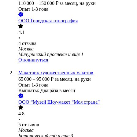
110 000
–
150 000
₽
за месяц,
на руки
Опыт 1-3 года
ООО
Городская типография
4.1
•
4
отзыва
Москва
Мичуринский проспект
и еще
1
Откликнуться
Макетчик художественных макетов
65 000
–
95 000
₽
за месяц,
на руки
Опыт 1-3 года
Выплаты: Два раза в месяц
ООО
“Музей Шоу-макет “Моя страна”
4.8
•
5
отзывов
Москва
Ботанический сад
и еще
3