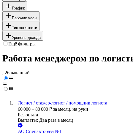
График
Рабочие часы
Тип занятости
Уровень дохода
Ещё фильтры
Работа менеджером по логист
, 26 вакансий
Логист / стажер-логист / помощник логиста
60 000
–
80 000
₽
за месяц,
на руки
Без опыта
Выплаты: Два раза в месяц
АО
Спецавтобаза №1