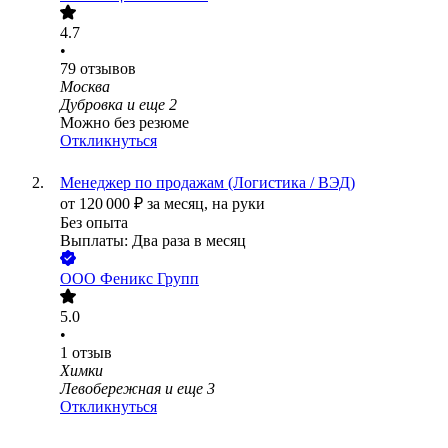
4.7
•
79
отзывов
Москва
Дубровка
и еще
2
Можно без резюме
Откликнуться
Менеджер по продажам (Логистика / ВЭД)
от
120 000
₽
за месяц,
на руки
Без опыта
Выплаты: Два раза в месяц
ООО
Феникс Групп
5.0
•
1
отзыв
Химки
Левобережная
и еще
3
Откликнуться