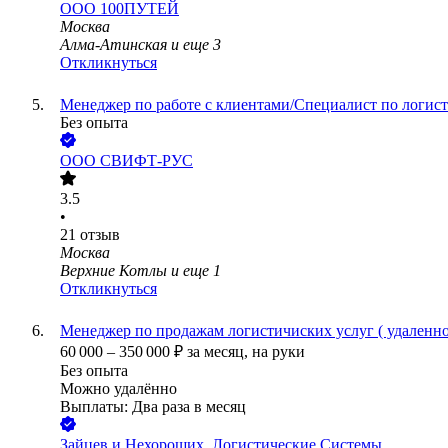
ООО
100ПУТЕЙ
Москва
Алма-Атинская
и еще
3
Откликнуться
Менеджер по работе с клиентами/Специалист по логис
Без опыта
ООО
СВИФТ-РУС
3.5
•
21
отзыв
Москва
Верхние Котлы
и еще
1
Откликнуться
Менеджер по продажам логистичиских услуг ( удаленно
60 000
–
350 000
₽
за месяц,
на руки
Без опыта
Можно удалённо
Выплаты: Два раза в месяц
Зайцев и Нехороших. Логистические Системы