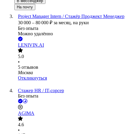
В мессенджер
На почту
Project Manager Intern / Стажёр Проджект Менеджер
30 000
–
80 000
₽
за месяц,
на руки
Без опыта
Можно удалённо
LENIVIN.AI
5.0
•
5
отзывов
Москва
Откликнуться
Стажер HR / IT-сорсер
Без опыта
AGIMA
4.6
•