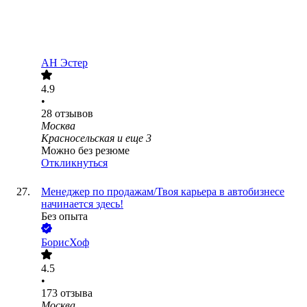
АН Эстер
4.9
•
28
отзывов
Москва
Красносельская
и еще
3
Можно без резюме
Откликнуться
Менеджер по продажам/Твоя карьера в автобизнесе
начинается здесь!
Без опыта
БорисХоф
4.5
•
173
отзыва
Москва