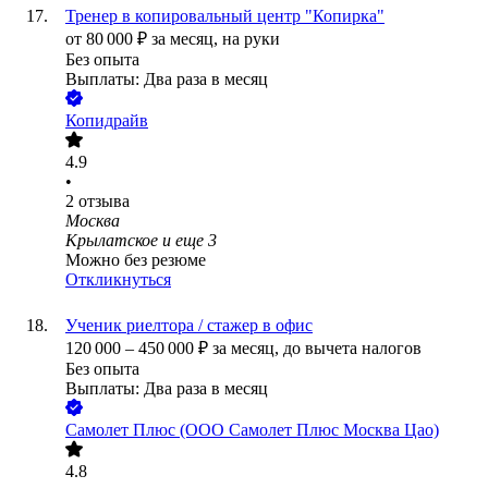
Тренер в копировальный центр "Копирка"
от
80 000
₽
за месяц,
на руки
Без опыта
Выплаты: Два раза в месяц
Копидрайв
4.9
•
2
отзыва
Москва
Крылатское
и еще
3
Можно без резюме
Откликнуться
Ученик риелтора / стажер в офис
120 000
–
450 000
₽
за месяц,
до вычета налогов
Без опыта
Выплаты: Два раза в месяц
Самолет Плюс (ООО Самолет Плюс Москва Цао)
4.8