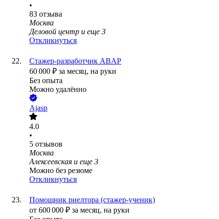
•
83
отзыва
Москва
Деловой центр
и еще
3
Откликнуться
Стажер-разработчик ABAP
60 000
₽
за месяц,
на руки
Без опыта
Можно удалённо
Ajasp
4.0
•
5
отзывов
Москва
Алексеевская
и еще
3
Можно без резюме
Откликнуться
Помощник риелтора (стажер-ученик)
от
600 000
₽
за месяц,
на руки