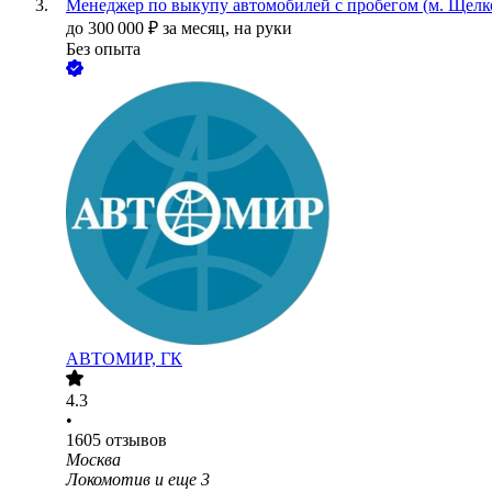
Менеджер по выкупу автомобилей с пробегом (м. Щелк
до
300 000
₽
за месяц,
на руки
Без опыта
АВТОМИР, ГК
4.3
•
1605
отзывов
Москва
Локомотив
и еще
3