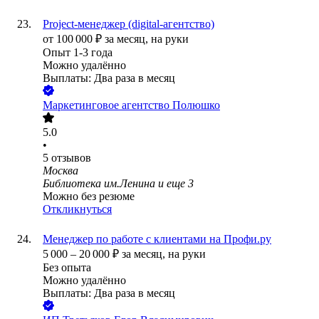
Project-менеджер (digital-агентство)
от
100 000
₽
за месяц,
на руки
Опыт 1-3 года
Можно удалённо
Выплаты: Два раза в месяц
Маркетинговое агентство Полюшко
5.0
•
5
отзывов
Москва
Библиотека им.Ленина
и еще
3
Можно без резюме
Откликнуться
Менеджер по работе с клиентами на Профи.ру
5 000
–
20 000
₽
за месяц,
на руки
Без опыта
Можно удалённо
Выплаты: Два раза в месяц