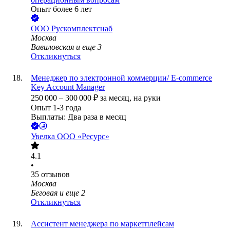
Опыт более 6 лет
ООО
Рускомплектснаб
Москва
Вавиловская
и еще
3
Откликнуться
Менеджер по электронной коммерции/ E-commerce
Key Account Manager
250 000
–
300 000
₽
за месяц,
на руки
Опыт 1-3 года
Выплаты: Два раза в месяц
Увелка ООО «Ресурс»
4.1
•
35
отзывов
Москва
Беговая
и еще
2
Откликнуться
Ассистент менеджера по маркетплейсам