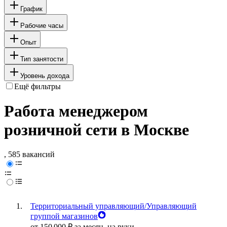
График
Рабочие часы
Опыт
Тип занятости
Уровень дохода
Ещё фильтры
Работа менеджером
розничной сети в Москве
, 585 вакансий
Территориальный управляющий/Управляющий
группой магазинов
от
150 000
₽
за месяц,
на руки