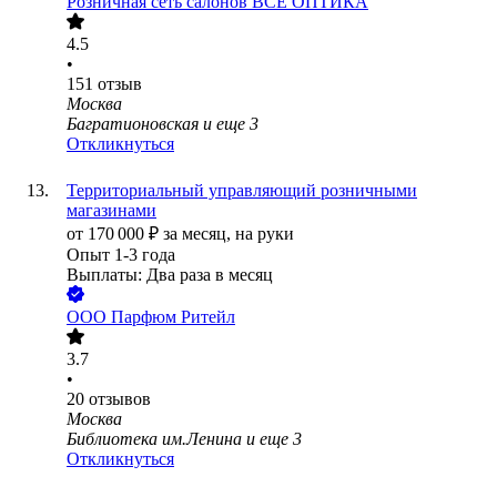
Розничная сеть салонов ВСЕ ОПТИКА
4.5
•
151
отзыв
Москва
Багратионовская
и еще
3
Откликнуться
Территориальный управляющий розничными
магазинами
от
170 000
₽
за месяц,
на руки
Опыт 1-3 года
Выплаты: Два раза в месяц
ООО
Парфюм Ритейл
3.7
•
20
отзывов
Москва
Библиотека им.Ленина
и еще
3
Откликнуться