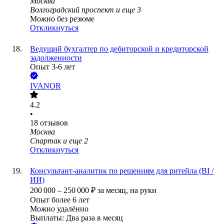
Москва
Волгоградский проспект
и еще
3
Можно без резюме
Откликнуться
Ведущий бухгалтер по дебиторской и кредиторской
задолженности
Опыт 3-6 лет
IVANOR
4.2
•
18
отзывов
Москва
Спартак
и еще
2
Откликнуться
Консультант-аналитик по решениям для ритейла (BI /
ИИ)
200 000
–
250 000
₽
за месяц,
на руки
Опыт более 6 лет
Можно удалённо
Выплаты: Два раза в месяц