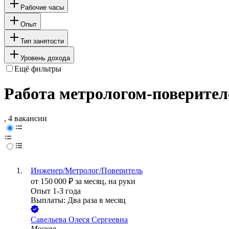
Рабочие часы
Опыт
Тип занятости
Уровень дохода
Ещё фильтры
Работа метрологом-поверителе
, 4 вакансии
Инженер/Метролог/Поверитель
от
150 000
₽
за месяц,
на руки
Опыт 1-3 года
Выплаты: Два раза в месяц
Савельева Олеся Сергеевна
Москва