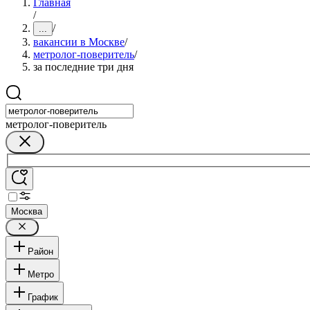
Главная
/
/
...
вакансии в Москве
/
метролог-поверитель
/
за последние три дня
метролог-поверитель
Москва
Район
Метро
График