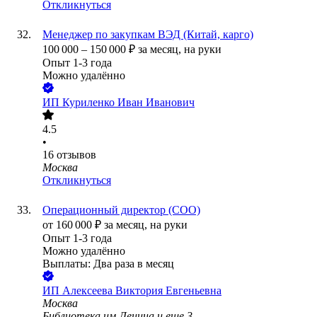
Откликнуться
Менеджер по закупкам ВЭД (Китай, карго)
100 000
–
150 000
₽
за месяц,
на руки
Опыт 1-3 года
Можно удалённо
ИП
Куриленко Иван Иванович
4.5
•
16
отзывов
Москва
Откликнуться
Операционный директор (COO)
от
160 000
₽
за месяц,
на руки
Опыт 1-3 года
Можно удалённо
Выплаты: Два раза в месяц
ИП
Алексеева Виктория Евгеньевна
Москва
Библиотека им.Ленина
и еще
3