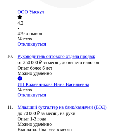
ООО
Умскул
4.2
•
479
отзывов
Москва
Откликнуться
Руководитель оптового отдела продаж
от
250 000
₽
за месяц,
до вычета налогов
Опыт более 6 лет
Можно удалённо
ИП
Кожевникова Инна Васильевна
Москва
Откликнуться
Младший бухгалтер на банк/казначей (ВЭД)
до
70 000
₽
за месяц,
на руки
Опыт 1-3 года
Можно удалённо
Выплаты: Два раза в месяц