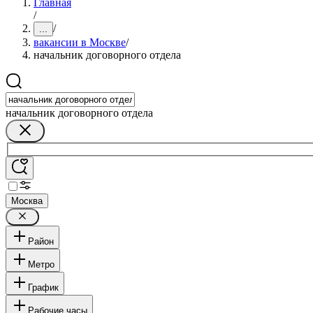
Главная
/
/
...
вакансии в Москве
/
начальник договорного отдела
начальник договорного отдела
Москва
Район
Метро
График
Рабочие часы