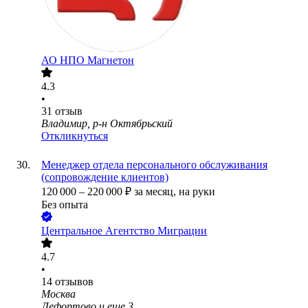
АО
НПО Магнетон
4.3
•
31
отзыв
Владимир, р-н Октябрьский
Откликнуться
Менеджер отдела персонального обслуживания
(сопровождение клиентов)
120 000
–
220 000
₽
за месяц,
на руки
Без опыта
Центральное Агентство Миграции
4.7
•
14
отзывов
Москва
Лефортово
и еще
3