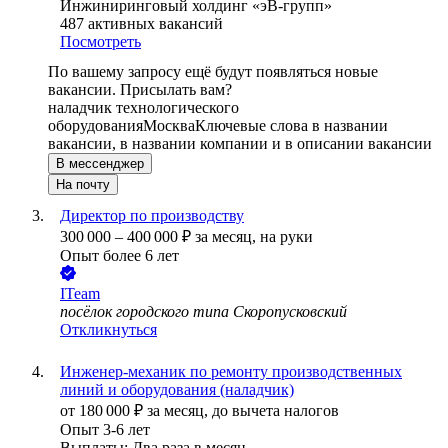
Инжиниринговый холдинг «эВ-групп»
487
активных вакансий
Посмотреть
По вашему запросу ещё будут появляться новые
вакансии. Присылать вам?
наладчик технологического
оборудования
Москва
Ключевые слова в названии
вакансии, в названии компании и в описании вакансии
В мессенджер
На почту
Директор по производству
300 000
–
400 000
₽
за месяц,
на руки
Опыт более 6 лет
ITeam
посёлок городского типа Скоропусковский
Откликнуться
Инженер-механик по ремонту производственных
линий и оборудования (наладчик)
от
180 000
₽
за месяц,
до вычета налогов
Опыт 3-6 лет
Выплаты: Два раза в месяц