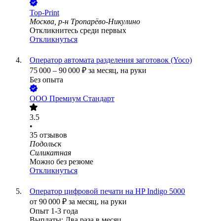
Top-Print
Москва, р-н Тропарёво-Никулино
Откликнитесь среди первых
Откликнуться
Оператор автомата разделения заготовок (Yoco)
75 000
–
90 000
₽
за месяц,
на руки
Без опыта
ООО
Премиум Стандарт
3.5
•
35
отзывов
Подольск
Силикатная
Можно без резюме
Откликнуться
Оператор цифровой печати на HP Indigo 5000
от
90 000
₽
за месяц,
на руки
Опыт 1-3 года
Выплаты: Два раза в месяц