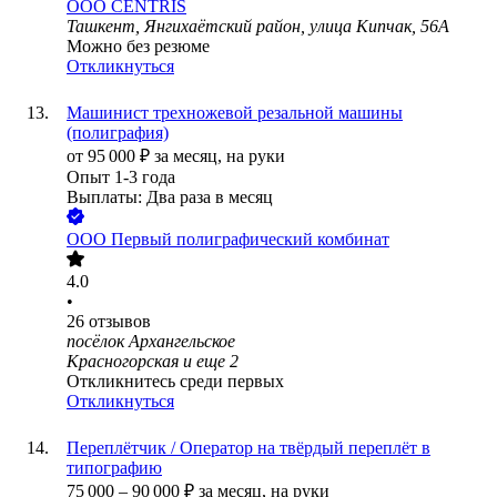
ООО
CENTRIS
Ташкент, Янгихаётский район, улица Кипчак, 56A
Можно без резюме
Откликнуться
Машинист трехножевой резальной машины
(полиграфия)
от
95 000
₽
за месяц,
на руки
Опыт 1-3 года
Выплаты: Два раза в месяц
ООО
Первый полиграфический комбинат
4.0
•
26
отзывов
посёлок Архангельское
Красногорская
и еще
2
Откликнитесь среди первых
Откликнуться
Переплётчик / Оператор на твёрдый переплёт в
типографию
75 000
–
90 000
₽
за месяц,
на руки