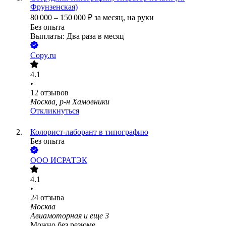
Фрунзенская)
80 000
–
150 000
₽
за месяц,
на руки
Без опыта
Выплаты: Два раза в месяц
Copy.ru
4.1
•
12
отзывов
Москва, р-н Хамовники
Откликнуться
Колорист-лаборант в типографию
Без опыта
ООО
ИСРАТЭК
4.1
•
24
отзыва
Москва
Авиамоторная
и еще
3
Можно без резюме