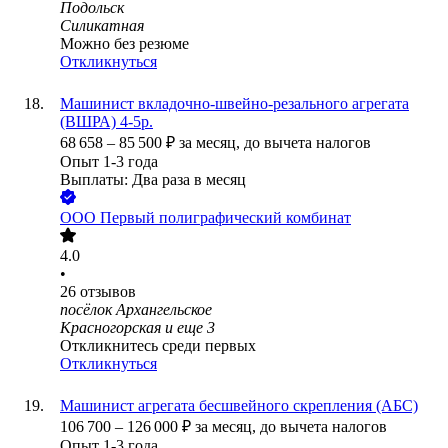
Подольск
Силикатная
Можно без резюме
Откликнуться
Машинист вкладочно-швейно-резального агрегата
(ВШРА) 4-5р.
68 658
–
85 500
₽
за месяц,
до вычета налогов
Опыт 1-3 года
Выплаты: Два раза в месяц
ООО
Первый полиграфический комбинат
4.0
•
26
отзывов
посёлок Архангельское
Красногорская
и еще
3
Откликнитесь среди первых
Откликнуться
Машинист агрегата бесшвейного скрепления (АБС)
106 700
–
126 000
₽
за месяц,
до вычета налогов
Опыт 1-3 года