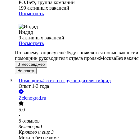
РОЛЬФ, группа компаний
199
активных вакансий
Посмотреть
Индид
9
активных вакансий
Посмотреть
По вашему запросу ещё будут появляться новые вакансии
помощник руководителя отдела продаж
Москва
Без ваканс
В мессенджер
На почту
Помощник/ассистент руководителя гибрид
Опыт 1-3 года
Zelenograd.ru
5.0
•
5
отзывов
Зеленоград
Крюково
и еще
3
Можно без резюме