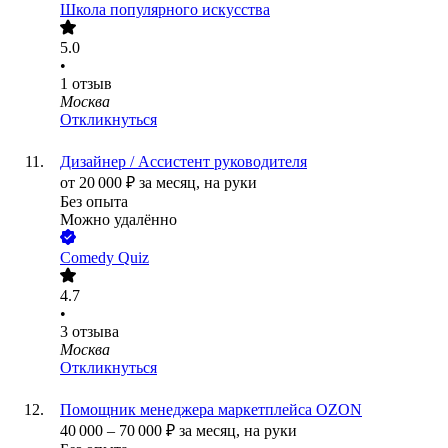
Школа популярного искусства
5.0
•
1
отзыв
Москва
Откликнуться
Дизайнер / Ассистент руководителя
от
20 000
₽
за месяц,
на руки
Без опыта
Можно удалённо
Comedy Quiz
4.7
•
3
отзыва
Москва
Откликнуться
Помощник менеджера маркетплейса OZON
40 000
–
70 000
₽
за месяц,
на руки