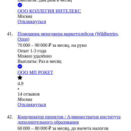
ООО
КОЛЛЕГИЯ ИНТЕЛЕКС
Москва
Откликнуться
Помощник менеджера маркетплейсов (Wildberries,
Ozon)
70 000
–
90 000
₽
за месяц,
на руки
Опыт 1-3 года
Можно удалённо
Выплаты: Раз в месяц
ООО
МП РОКЕТ
4.9
•
14
отзывов
Москва
Откликнуться
Координатор проектов / Администратор института
дополнительного образования
60 000
–
80 000
₽
за месяц,
до вычета налогов