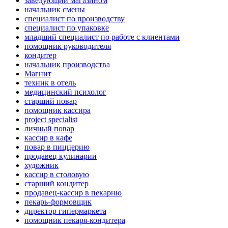
заведующий магазином
начальник смены
специалист по производству
специалист по упаковке
младший специалист по работе с клиентами
помощник руководителя
кондитер
начальник производства
Магнит
техник в отель
медицинский психолог
старший повар
помощник кассира
project specialist
личный повар
кассир в кафе
повар в пиццерию
продавец кулинарии
художник
кассир в столовую
старший кондитер
продавец-кассир в пекарню
пекарь-формовщик
директор гипермаркета
помощник пекаря-кондитера