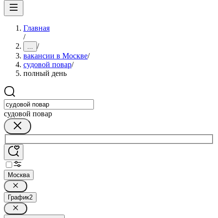
Главная
/
/
...
вакансии в Москве
/
судовой повар
/
полный день
судовой повар
Москва
График
2