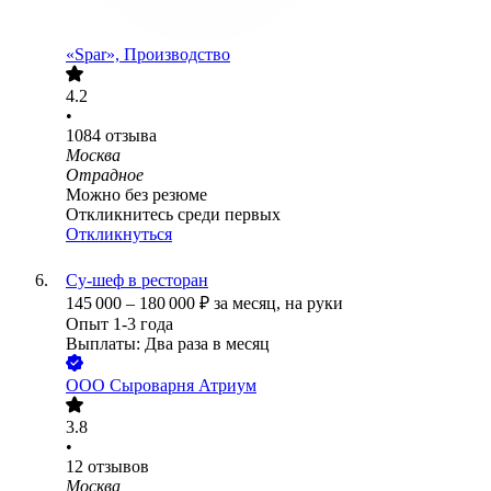
«Spar», Производство
4.2
•
1084
отзыва
Москва
Отрадное
Можно без резюме
Откликнитесь среди первых
Откликнуться
Су-шеф в ресторан
145 000
–
180 000
₽
за месяц,
на руки
Опыт 1-3 года
Выплаты: Два раза в месяц
ООО
Сыроварня Атриум
3.8
•
12
отзывов
Москва