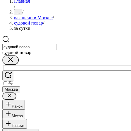
Главная
/
/
...
вакансии в Москве
/
судовой повар
/
за сутки
судовой повар
Москва
Район
Метро
График