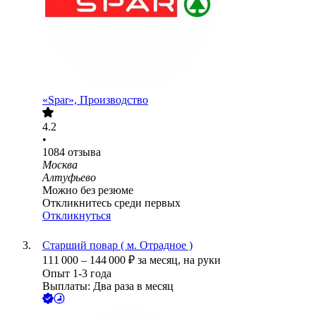
«Spar», Производство
4.2
•
1084
отзыва
Москва
Алтуфьево
Можно без резюме
Откликнитесь среди первых
Откликнуться
Старший повар ( м. Отрадное )
111 000
–
144 000
₽
за месяц,
на руки
Опыт 1-3 года
Выплаты: Два раза в месяц