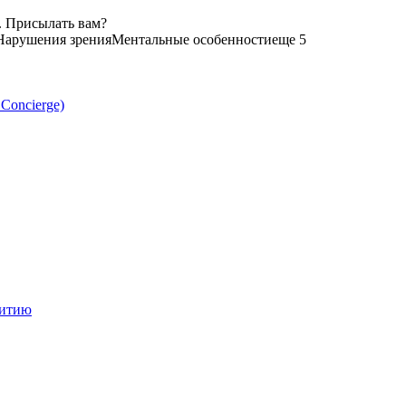
. Присылать вам?
Нарушения зрения
Ментальные особенности
еще 5
 Concierge)
витию