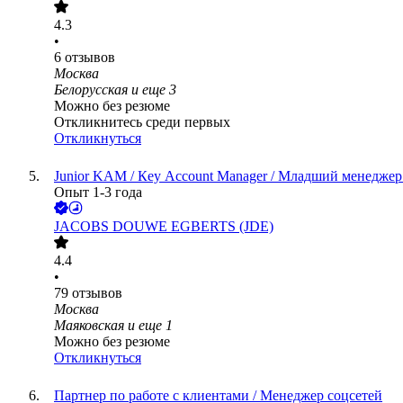
4.3
•
6
отзывов
Москва
Белорусская
и еще
3
Можно без резюме
Откликнитесь среди первых
Откликнуться
Junior KAM / Кey Аccount Мanager / Младший менеджер
Опыт 1-3 года
JACOBS DOUWE EGBERTS (JDE)
4.4
•
79
отзывов
Москва
Маяковская
и еще
1
Можно без резюме
Откликнуться
Партнер по работе с клиентами / Менеджер соцсетей