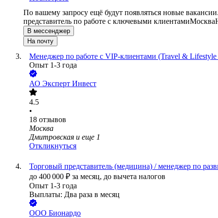
По вашему запросу ещё будут появляться новые вакансии
представитель по работе с ключевыми клиентами
Москва
В мессенджер
На почту
Менеджер по работе с VIP-клиентами (Travel & Lifestyle
Опыт 1-3 года
АО
Эксперт Инвест
4.5
•
18
отзывов
Москва
Дмитровская
и еще
1
Откликнуться
Торговый представитель (медицина) / менеджер по раз
до
400 000
₽
за месяц,
до вычета налогов
Опыт 1-3 года
Выплаты: Два раза в месяц
ООО
Бионардо