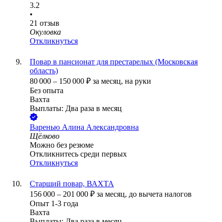
3.2
•
21
отзыв
Окуловка
Откликнуться
Повар в пансионат для престарелых (Московская
область)
80 000
–
150 000
₽
за месяц,
на руки
Без опыта
Вахта
Выплаты: Два раза в месяц
Варенью Алина Александровна
Щёлково
Можно без резюме
Откликнитесь среди первых
Откликнуться
Старший повар, ВАХТА
156 000
–
201 000
₽
за месяц,
до вычета налогов
Опыт 1-3 года
Вахта
Выплаты: Два раза в месяц