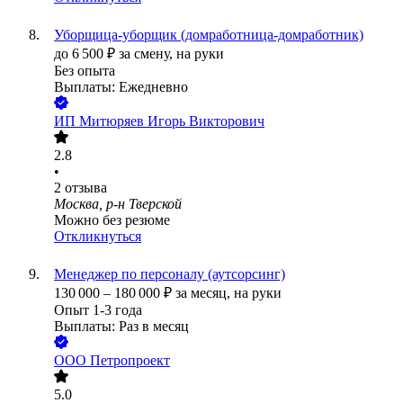
Уборщица-уборщик (домработница-домработник)
до
6 500
₽
за смену,
на руки
Без опыта
Выплаты: Ежедневно
ИП
Митюряев Игорь Викторович
2.8
•
2
отзыва
Москва, р-н Тверской
Можно без резюме
Откликнуться
Менеджер по персоналу (аутсорсинг)
130 000
–
180 000
₽
за месяц,
на руки
Опыт 1-3 года
Выплаты: Раз в месяц
ООО
Петропроект
5.0