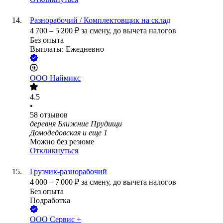
Разнорабочий / Комплектовщик на склад
4 700
–
5 200
₽
за смену,
до вычета налогов
Без опыта
Выплаты: Ежедневно
ООО
Наймикс
4.5
•
58
отзывов
деревня Ближние Прудищи
Домодедовская
и еще
1
Можно без резюме
Откликнуться
Грузчик-разнорабочий
4 000
–
7 000
₽
за смену,
до вычета налогов
Без опыта
Подработка
ООО
Сервис +