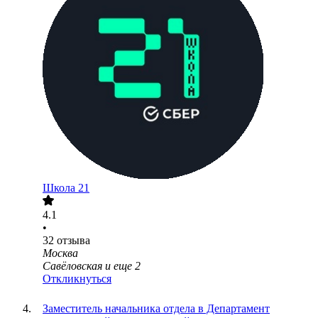
Школа 21
4.1
•
32
отзыва
Москва
Савёловская
и еще
2
Откликнуться
Заместитель начальника отдела в Департамент