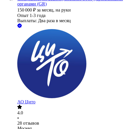
органами (GR)
150 000
₽
за месяц,
на руки
Опыт 1-3 года
Выплаты: Два раза в месяц
АО
Цито
4.0
•
28
отзывов
Москва