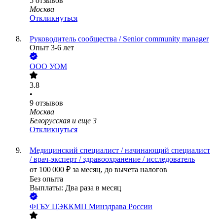
5
отзывов
Москва
Откликнуться
Руководитель сообщества / Senior community manager
Опыт 3-6 лет
ООО
УОМ
3.8
•
9
отзывов
Москва
Белорусская
и еще
3
Откликнуться
Медицинский специалист / начинающий специалист
/ врач-эксперт / здравоохранение / исследователь
от
100 000
₽
за месяц,
до вычета налогов
Без опыта
Выплаты: Два раза в месяц
ФГБУ ЦЭККМП Минздрава России